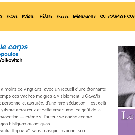
S
PROSE
POÉSIE
THÉÂTRE
PRESSE
ÉVÉNEMENTS
QUI SOMMES-NOUS
le corps
òpoulos
 Volkovitch
, à moins de vingt ans, avec un recueil d’une étonnante
 Temps des vaches maigres a visiblement lu Cavàfis,
x personnelle, assurée, d’une rare séduction. Il est déjà
ce lyrisme amoureux et cette amertume, ce goût de la
provocation — même si l’auteur se cache encore
ges bibliques ou antiques.
vants, il apparaît sans masque, avouant son