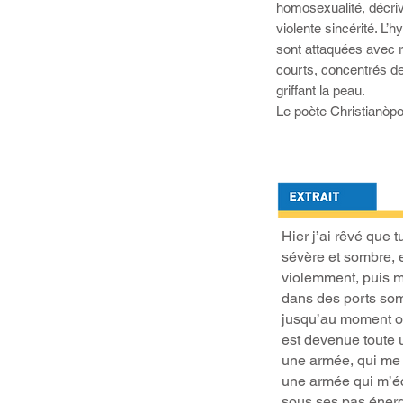
homosexualité, décriv
violente sincérité. L’h
sont attaquées avec 
courts, concentrés d
griffant la peau.
Le poète Christianòpo
Hier j’ai rêvé que 
sévère et sombre, 
violemment, puis m
dans des ports som
jusqu’au moment où
est devenue toute 
une armée, qui me p
une armée qui m’éc
sous ses pas énergi