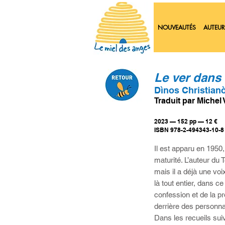
NOUVEAUTÉS
AUTEUR
Le ver dans 
Dìnos Christian
Traduit par Michel
2023 — 152 pp — 12 €
ISBN 978-2-494343-10-8
Il est apparu en 1950
maturité. L’auteur du
mais il a déjà une voi
là tout entier, dans 
confession et de la 
derrière des personna
Dans les recueils sui