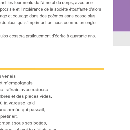
ant les tourments de l’âme et du corps, avec une
ypocrisie et l’intolérance de la société étouffante d’alors
rage et courage dans des poèmes sans cesse plus
e douleur, qui s’impriment en nous comme un ongle
ulos cessera pratiquement d’écrire à quarante ans.
tu venais
et m’empoignais
e traînais avec rudesse
bres et des places vides,
 ta vareuse kaki
une armée qui passait,
iétinait,
rasait sous ses bottes,
ques ; et moi je n’étais plus