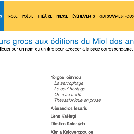
S
PROSE
POÉSIE
THÉÂTRE
PRESSE
ÉVÉNEMENTS
QUI SOMMES-NOUS
urs grecs aux éditions du Miel des a
liquer sur un nom ou un titre pour accéder à la page correspondante.
Yòrgos Ioànnou
Le sarcophage
Le seul héritage
On a sa fierté
Thessalonique en prose
Alèxandros Ìssaris
Lèna Kallèrgi
Dimìtris Kalokỳris
Xènia Kaloyeropoùlou