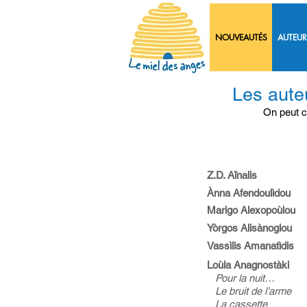
NOUVEAUTÉS
AUTEUR
Les aute
On peut c
Z.D. Aïnalis
Ànna Afendoulìdou
Marigo Alexopoùlou
Yòrgos Alisànoglou
Vassìlis Amanatìdis
Loùla Anagnostàki
Pour la nuit…
Le bruit de l’arme
La cassette