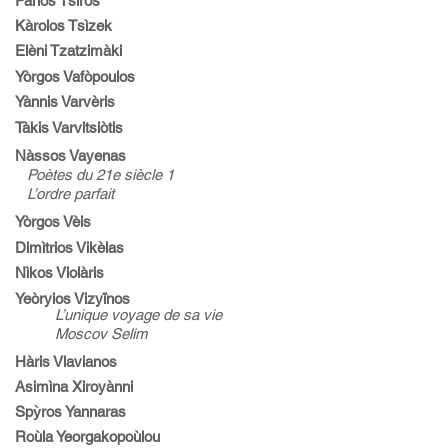
Pànos Tsìros
Kàrolos Tsìzek
Elèni Tzatzimàki
Yòrgos Vafòpoulos
Yànnis Varvèris
Tàkis Varvitsiòtis
Nàssos Vayenas
Poètes du 21e siècle 1
L’ordre parfait
Yòrgos Vèis
Dimìtrios Vikèlas
Nìkos Violàris
Yeòryios Vizyïnos
L’unique voyage de sa vie
Moscov Selim
Hàris Vlavianos
Asimìna Xiroyànni
Spỳros Yannaras
Roùla Yeorgakopoùlou