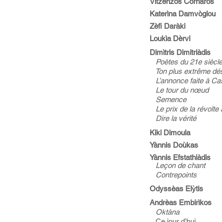
Vitzènzos Cornàros
Katerìna Damvòglou
Zèfi Daràki
Loukìa Dèrvi
Dimìtris Dimitriàdis
Poètes du 21e siècle
Ton plus extrême dés
L’annonce faite à Ca
Le tour du nœud
Semence
Le prix de la révolte
Dire la vérité
Kiki Dimoula
Yànnis Doùkas
Yànnis Efstathiàdis
Leçon de chant
Contrepoints
Odyssèas Elỳtis
Andrèas Embirìkos
Oktàna
Ce jour d’hui…