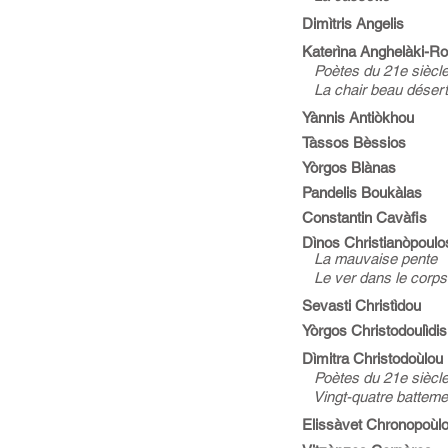
Dimìtris Angelis
Katerìna Anghelàki-R
Poètes du 21e siècle
La chair beau désert
Yànnis Antiòkhou
Tàssos Bèssios
Yòrgos Blànas
Pandelis Boukàlas
Constantin Cavàfis
Dìnos Christianòpoulo
La mauvaise pente
Le ver dans le corps
Sevasti Christìdou
Yòrgos Christodoulìdis
Dìmitra Christodoùlou
Poètes du 21e siècle
Vingt-quatre battemen
Elissàvet Chronopoùl