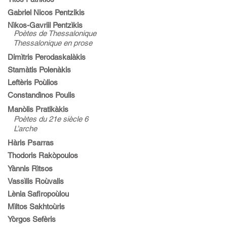
Gabriel Nicos Pentzikis
Nìkos-Gavriil Pentzìkis
Poètes de Thessalonique
Thessalonique en prose
Dimìtris Perodaskalàkis
Stamàtis Polenàkis
Leftèris Poùlios
Constandìnos Poulis
Manòlis Pratikàkis
Poètes du 21e siècle 6
L’arche
Hàris Psarras
Thodoris Rakòpoulos
Yànnis Rìtsos
Vassìlis Roùvalis
Lènia Safiropoùlou
Mìltos Sakhtoùris
Yòrgos Sefèris