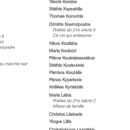
Yànnis Kondos
Stàthis Kopsahìlis
Thomas Korovìnis
Dimìtris Kosmòpoulos
Poètes du 21e siècle 5
Ce vin qui embaume
 6
ir
Nìkos Koufàkis
ssandre
Marìa Kouloùri
Pètros Koutsiabassàkos
 au marché noir
Stàthis Koutsoùnis
Pàmbos Kouzàlis
Pànos Kyparìssis
Ahillèas Kyriakìdis
Marìa Laïna
Poètes du 21e siècle 2
Affaire de famille
Chrìstos Làskaris
Yòrgos Lìllis
Christòphoros Liondàkis