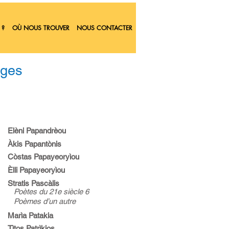
 ?
OÙ NOUS TROUVER
NOUS CONTACTER
nges
Elèni Papandrèou
Àkis Papantònis
Còstas Papayeoryìou
Èlli Papayeoryìou
Stratis Pascàlis
Poètes du 21e siècle 6
Poèmes d’un autre
Marìa Patakia
Tìtos Patrìkios