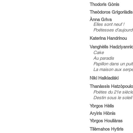
Thodoris Gònis
Theòdoros Grigoriàdis
Ànna Grìva
Elles sont neuf !
Poétesses d’aujourd’
Katerìna Handrinou
Vanghèlis Hadziyannìd
Cake
Au paradis
Papillon dans un pui
La maison aux serpe
Nìki Halkiadàki
Thanàssis Hatzòpoul
Poètes du 21e siècle
Destin sous le soleil
Yòrgos Hèlis
Aryìris Hiònis
Yòrgos Houliàras
Tilèmahos Hytìris