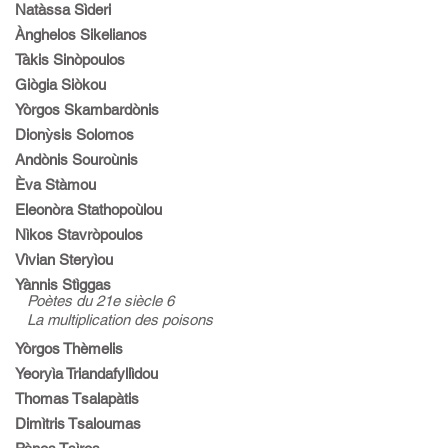
Natàssa Sìderi
Ànghelos Sikelianos
Tàkis Sinòpoulos
Giògia Siòkou
Yòrgos Skambardònis
Dionỳsis Solomos
Andònis Souroùnis
Èva Stàmou
Eleonòra Stathopoùlou
Nìkos Stavròpoulos
Vìvian Steryìou
Yànnis Stìggas
Poètes du 21e siècle 6
La multiplication des poisons
Yòrgos Thèmelis
Yeoryìa Triandafyllìdou
Thomas Tsalapàtis
Dimìtris Tsaloumas