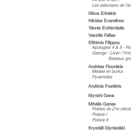
Les talismans de l’a
Nìkos Erinàkis
Nikòlas Evandinos
Yànnis Evthimiàdis
Vassìlis Faïtas
Efthìmis Filìppou
Apologies 4 & 5 - R
George - Liver / Ήπα
Bateaux grands 
Andrèas Flouràkis
Médée en burka
Pyramides
Andònis Fostièris
Myrsìni Gana
Mihàlis Ganas
Poètes du 21e siècle
Poésie I
Poésie II
Krystàlli Glyniadàki