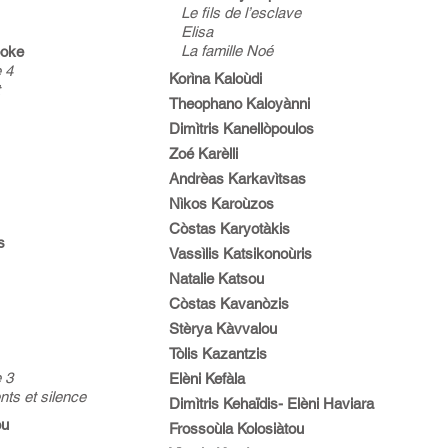
Le fils de l’esclave
Elisa
La famille Noé
ooke
 4
Korìna Kaloùdi
Theophano Kaloyànni
Dimìtris Kanellòpoulos
Zoé Karèlli
Andrèas Karkavìtsas
Nìkos Karoùzos
Còstas Karyotàkis
s
Vassìlis Katsikonoùris
Natalie Katsou
Còstas Kavanòzis
Stèrya Kàvvalou
Tòlis Kazantzis
 3
Elèni Kefàla
ts et silence
Dimìtris Kehaïdis- Elèni Haviara
ou
Frossoùla Kolosiàtou