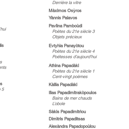
Derrière la vitre
Màximos Osỳros
Yànnis Palavos
Pavlìna Pamboùdi
hui
Poètes du 21e siècle 3
Objets précieux
is
Evtyhìa Panayòtou
Poètes du 21e siècle 4
Poétesses d’aujourd’hui
ts
Athina Papadàki
nts
Poètes du 21e siècle 1
Cent-vingt poèmes
os
Kàllia Papadàki
 5
Ilìas Papadimitrakòpoulos
Bains de mer chauds
L’obole
Sàkis Papadimitrìou
Dimìtris Papadìtsas
Alexàndra Papadopoùlou