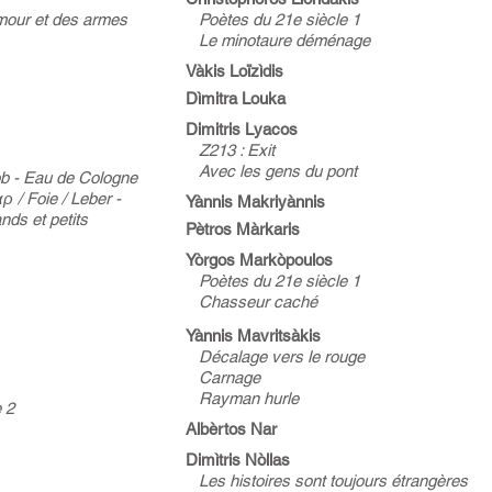
mour et des armes
Poètes du 21e siècle 1
Le minotaure déménage
Vàkis Loïzìdis
Dìmitra Louka
Dimitris Lyacos
Z213 : Exit
Avec les gens du pont
ob - Eau de Cologne
ρ / Foie / Leber -
Yànnis Makriyànnis
et petits
Pètros Màrkaris
Yòrgos Markòpoulos
Poètes du 21e siècle 1
Chasseur caché
Yànnis Mavritsàkis
Décalage vers le rouge
Carnage
Rayman hurle
 2
Albèrtos Nar
Dimìtris Nòllas
Les histoires sont toujours étrangères