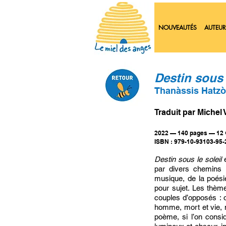
NOUVEAUTÉS
AUTEUR
Destin sous 
Thanàssis Hatz
Traduit par Michel 
2022 — 140 pages — 12 
ISBN : 979-10-93103-95-
Destin sous le soleil
e
par divers chemins 
musique, de la poési
pour sujet. Les thème
couples d’opposés : om
homme, mort et vie, 
poème, si l’on consid