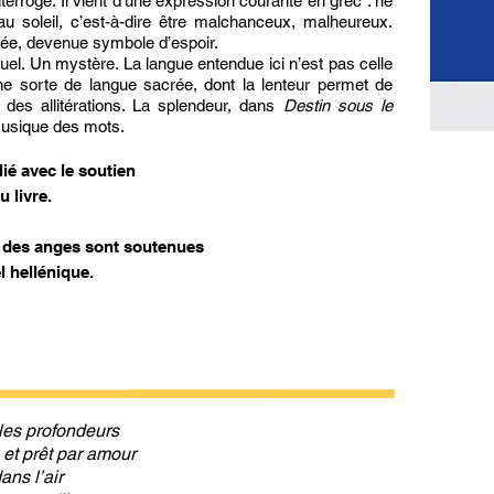
terroge. Il vient d’une expression courante en grec : ne
au soleil, c’est-à-dire être malchanceux, malheureux.
née, devenue symbole d’espoir.
tuel. Un mystère. La langue entendue ici n’est pas celle
ne sorte de langue sacrée, dont la lenteur permet de
 des allitérations. La splendeur, dans
Destin sous le
 musique des mots.
ié avec le soutien
 livre.
l des anges sont soutenues
l hellénique
.
 les profondeurs
e et prêt par amour
dans l’air