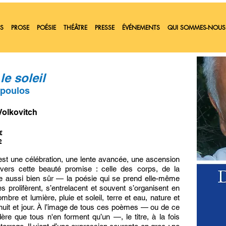
S
PROSE
POÉSIE
THÉÂTRE
PRESSE
ÉVÉNEMENTS
QUI SOMMES-NOUS
le soleil
òpoulos
Volkovitch
€
2
st une célébration, une lente avancée, une ascension
vers cette beauté promise : celle des corps, de la
e aussi bien sûr — la poésie qui se prend elle-même
s prolifèrent, s’entrelacent et souvent s’organisent en
bre et lumière, pluie et soleil, terre et eau, nature et
nuit et jour. À l’image de tous ces poèmes — ou de ce
ère que tous n'en forment qu’un —, le titre, à la fois