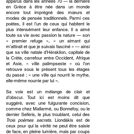
apparus dans les années 70 — la dernière
en Grèce à être née dans un monde
encore tout imprégné des mœurs et
modes de pensée traditionnels. Parmi ces
poètes, il est l’un de ceux qui habitent le
plus intensément leur enfance. Il a aimé
toute sa vie avec passion la nature — son
« premier refuge », « un aimant qui
m’attirait et que je suivais fasciné » — ainsi
que sa ville natale d’Héraklion, capitale de
la Crète, carrefour entre Occident, Afrique
et Asie, « ville palimpseste » où l’on
retrouve sous le présent tous les étages
du passé ; « une ville qui nourrit le mythe,
elle-même nourrie par lui ».
Sa voix est un mélange de clair et
d’obscur. Tout ici est moins dit que
suggéré, avec une fulgurante concision,
comme chez Mallarmé, ou Bonnefoy, ou le
dernier Sefèris, le plus troublant, celui des
Trois poèmes secrets
. Liondàkis est de
ceux pour qui la vérité ne peut être saisie
de face, en pleine lumière, mais par coups