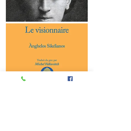
Tremblant jusqu’au tréfonds, la
montagne est en transe.
Déployant des Mystères les transports
furieux,
de lierre couronnés, portant le thyrse,
ils dansent,